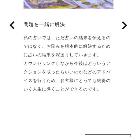
お仕事についてもしっかり占います
楽しい時間を過ごしてもらえる雰囲気
楽しい時間を過ごしてもらえる雰囲気
問題を一緒に解決
問題を一緒に解決
“のりさんの部屋”ではお仕事に関する占い
づくり
づくり
にも真摯に対応しております。
私の占いでは、ただ占いの結果を伝えるの
私の占いでは、ただ占いの結果を伝えるの
「事業が軌道に乗るためには...」「どの仕
ではなく、お悩みを根本的に解決するため
ではなく、お悩みを根本的に解決するため
“のりさんの部屋”では、気さくなオーナー
“のりさんの部屋”では、気さくなオーナー
事が向いているか...」など、あらゆるお仕
に占いの結果を深掘りしていきます。
に占いの結果を深掘りしていきます。
が楽しい時間を提供します。
が楽しい時間を提供します。
事のお悩みをご相談ください。
カウンセリングしながら今後はどういうア
カウンセリングしながら今後はどういうア
オーナーはパンクが好きなので、少しロッ
オーナーはパンクが好きなので、少しロッ
大きな会社の経営者の方からも頼られてい
クションを取ったらいいのかなどのアドバ
クションを取ったらいいのかなどのアドバ
クテイストな見た目をしていますが、とて
クテイストな見た目をしていますが、とて
るほど、信頼感には自信があります。
イスを行うため、お客様にとっても納得の
イスを行うため、お客様にとっても納得の
も話しやすい柔らかい雰囲気を持った優し
も話しやすい柔らかい雰囲気を持った優し
いく人生に導くことができるのです。
いく人生に導くことができるのです。
い人物です。
い人物です。
まずはお互いの趣味の話などをして、打ち
まずはお互いの趣味の話などをして、打ち
解けましょう！
解けましょう！