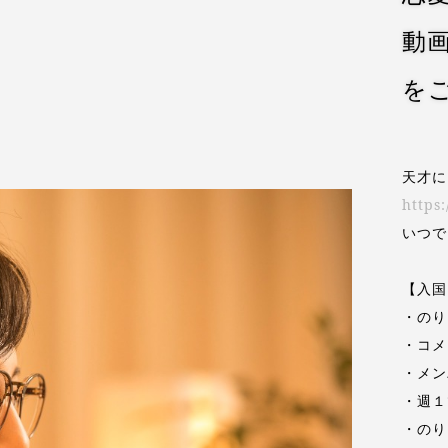
動
を
天才に
https
いつで
【入国
・のり
・コメ
・メン
・週１
・のり